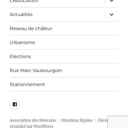
L’Association
le
sous-
menu
ouvrir
Actualités
le
sous-
menu
Reseau de châleur
Urbanisme
Elections
Rue Marc Vaubourgoin
Stationnement
Groupe
Facebook
LBI
Association des Riverains
Mentions légales
Fièrement
propulsé par WordPress
: