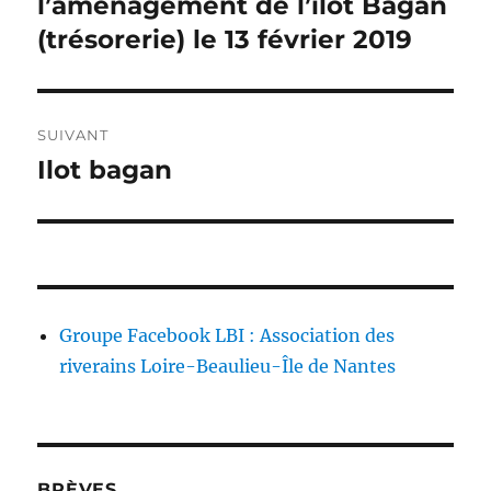
l’aménagement de l’îlot Bagan
(trésorerie) le 13 février 2019
SUIVANT
Ilot bagan
Publication
suivante :
Groupe Facebook LBI : Association des
riverains Loire-Beaulieu-Île de Nantes
BRÈVES