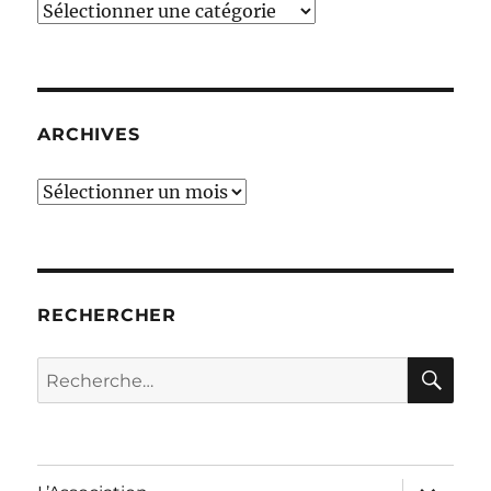
Thèmes
ARCHIVES
Archives
RECHERCHER
RE
Recherche
pour :
ouvrir