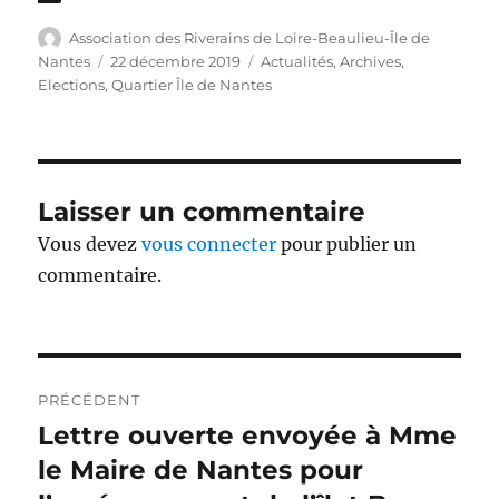
Auteur
Association des Riverains de Loire-Beaulieu-Île de
Publié
Catégories
Nantes
22 décembre 2019
Actualités
,
Archives
,
le
Elections
,
Quartier Île de Nantes
Laisser un commentaire
Vous devez
vous connecter
pour publier un
commentaire.
Navigation
PRÉCÉDENT
de
Lettre ouverte envoyée à Mme
Publication
précédente :
le Maire de Nantes pour
l’article