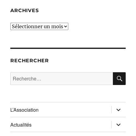
ARCHIVES
Archives
RECHERCHER
RE
Recherche
pour :
ouvrir
L’Association
le
sous-
menu
ouvrir
Actualités
le
sous-