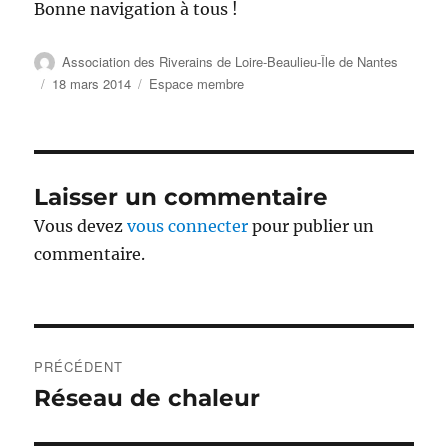
Bonne navigation à tous !
Auteur
Association des Riverains de Loire-Beaulieu-Île de Nantes
Publié
Catégories
18 mars 2014
Espace membre
le
Laisser un commentaire
Vous devez
vous connecter
pour publier un
commentaire.
Navigation
PRÉCÉDENT
de
Réseau de chaleur
Publication
précédente :
l’article